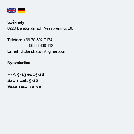
Székhely:
8220 Balatonalmádi, Veszprémi út 18.
Telefon:
+36 70 392 7174
06 88 430 112
Email:
dr.dani.katalin@gmail.com
Nyitvatartás:
H-P: 9-13 és 15-18
Szombat: 9-12
Vasárnap: zárva