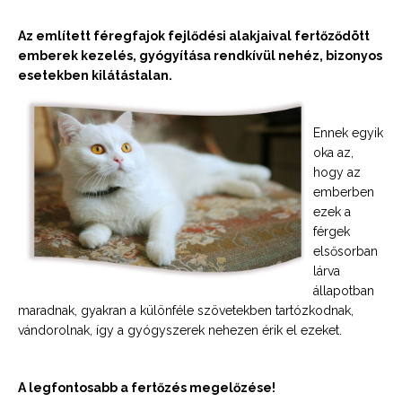
Az említett féregfajok fejlődési alakjaival fertőződött
emberek kezelés, gyógyítása rendkívül nehéz, bizonyos
esetekben kilátástalan.
Ennek egyik
oka az,
hogy az
emberben
ezek a
férgek
elsősorban
lárva
állapotban
maradnak, gyakran a különféle szövetekben tartózkodnak,
vándorolnak, így a gyógyszerek nehezen érik el ezeket.
A legfontosabb a fertőzés megelőzése!