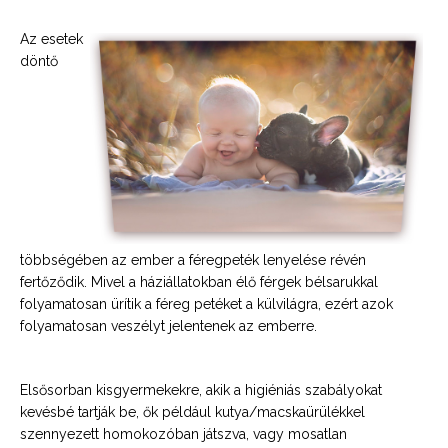
Az esetek
döntő
többségében az ember a féregpeték lenyelése révén
fertőződik. Mivel a háziállatokban élő férgek bélsarukkal
folyamatosan ürítik a féreg petéket a külvilágra, ezért azok
folyamatosan veszélyt jelentenek az emberre.
Elsősorban kisgyermekekre, akik a higiéniás szabályokat
kevésbé tartják be, ők például kutya/macskaürülékkel
szennyezett homokozóban játszva, vagy mosatlan