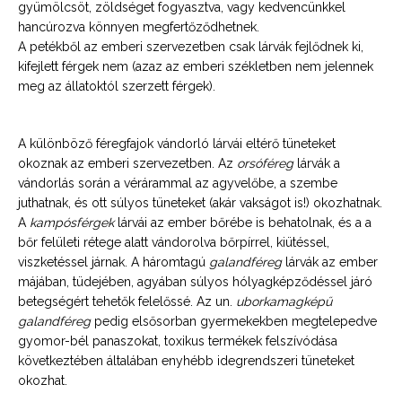
gyümölcsöt, zöldséget fogyasztva, vagy kedvencünkkel
hancúrozva könnyen megfertőződhetnek.
A petékből az emberi szervezetben csak lárvák fejlődnek ki,
kifejlett férgek nem (azaz az emberi székletben nem jelennek
meg az állatoktól szerzett férgek).
A különböző féregfajok vándorló lárvái eltérő tüneteket
okoznak az emberi szervezetben. Az
orsóféreg
lárvák a
vándorlás során a vérárammal az agyvelőbe, a szembe
juthatnak, és ott súlyos tüneteket (akár vakságot is!) okozhatnak.
A
kampósférgek
lárvái az ember bőrébe is behatolnak, és a a
bőr felületi rétege alatt vándorolva bőrpírrel, kiütéssel,
viszketéssel járnak. A háromtagú
galandféreg
lárvák az ember
májában, tüdejében, agyában súlyos hólyagképződéssel járó
betegségért tehetők felelőssé. Az un.
uborkamagképű
galandféreg
pedig elsősorban gyermekekben megtelepedve
gyomor-bél panaszokat, toxikus termékek felszívódása
következtében általában enyhébb idegrendszeri tüneteket
okozhat.