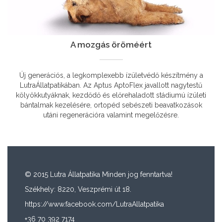
A mozgás öröméért
Új generációs, a legkomplexebb ízületvédő készítmény a
LutraÁllatpatikában. Az Aptus AptoFlex javallott nagytestű
kölyökkutyáknak, kezdődő és előrehaladott stádiumú ízületi
bántalmak kezelésére, ortopéd sebészeti beavatkozások
utáni regenerációra valamint megelőzésre.
© 2015 Lutra Állatpatika Minden jog fenntartva!
Székhely: 8220, Veszprémi út 18.
https://www.facebook.com/LutraAllatpatika
+36 70 392 7174