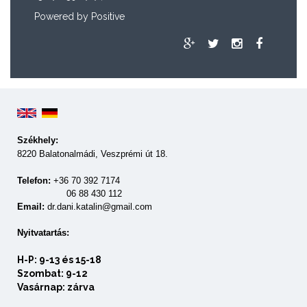
Powered by
Positive
Székhely:
8220 Balatonalmádi, Veszprémi út 18.
Telefon:
+36 70 392 7174
06 88 430 112
Email:
dr.dani.katalin@gmail.com
Nyitvatartás:
H-P: 9-13 és 15-18
Szombat: 9-12
Vasárnap: zárva