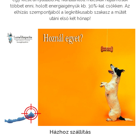
többet enni, holott energiaigényük kb. 30%-kal csökken. Az
elhízás szempontjából a legkritikusabb szakasz a műtét
utáni első két hónap!
Házhoz szállítás