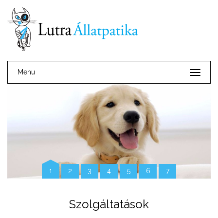
Menu
1
2
3
4
5
6
7
Szolgáltatások