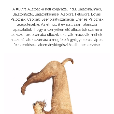
A #Lutra Állatpatika heti körjárattal indul Balatonalmádi,
Balatonfűzfő, Balatonkenese, Alsóörs, Felsőörs, Lovas,
Paloznak, Csopak, Szentkirályszabadja, Litér és Paloznak
településekre. Az elmúlt 8 év alatt számtalanszor
tapasztaltuk,, hogy a környéken élő állattartók számára
sokszor problémába ütközik a kutyák, macskák, méhek,
haszonállatok számára a megfelelő gyógyszerek, tápok,
felszerelések, takarmánykiegészítők stb. beszerzése.