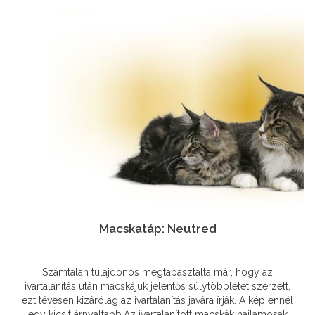
Macskatáp: Neutred
Számtalan tulajdonos megtapasztalta már, hogy az
ivartalanítás után macskájuk jelentős súlytöbbletet szerzett,
ezt tévesen kizárólag az ivartalanítás javára írják. A kép ennél
egy kicsit árnyaltabb.Az ivartalanított macskák hajlamosak