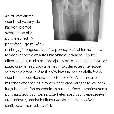
Az ízületet alkotó
csontokat vékony, de
nagyon jelentős
szerepet betöltő
porcréteg fedi. A
porcréteg úgy működik,
mint egy jó lengéscsillapító, a porcsejtek által termelt ízületi
folyadékot pedig az autós hasonlatnál maradva úgy kell
elképzelnünk, mint a motorolajat. A porc az ízületi nedvvel az
ízület csaknem súrlódásmentes működését teszi lehetővé,
valamint jelentős lökéscsillapító hatással van az alatta fekvő
csontozatra, csökkentve annak terhelését. Az arthrosisos
ízületben azonban ez a fontos porcréteg károsodik, így nem
tudja betölteni fontos védelmi szerepét. Következményesen a
porc alatt lévő csontban a túlterhelés apró csontrepedéseket
eredményez, amelyek ellensúlyozására a csontszövet
sűrűbbé és merevebbé válik.