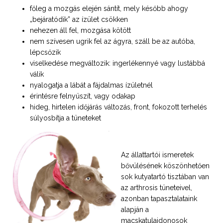
főleg a mozgás elején sántít, mely később ahogy
„bejáratódik” az ízület csökken
nehezen áll fel, mozgása kötött
nem szívesen ugrik fel az ágyra, száll be az autóba,
lépcsőzik
viselkedése megváltozik: ingerlékennyé vagy lustábbá
válik
nyalogatja a lábát a fájdalmas ízületnél
érintésre felnyüszít, vagy odakap
hideg, hirtelen időjárás változás, front, fokozott terhelés
súlyosbítja a tüneteket
Az állattartói ismeretek
bővülésének köszönhetően
sok kutyatartó tisztában van
az arthrosis tüneteivel,
azonban tapasztalataink
alapján a
macskatulajdonosok