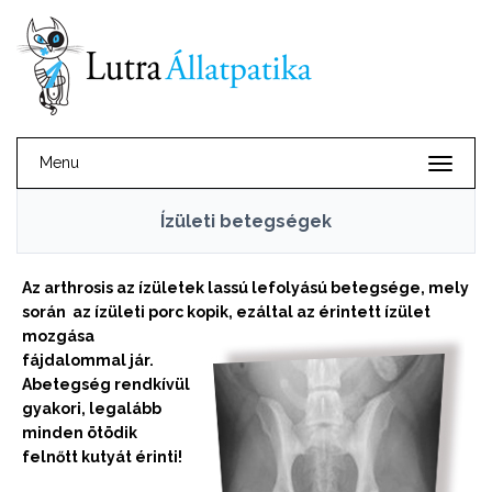
Menu
Ízületi betegségek
Az arthrosis az ízületek lassú lefolyású betegsége, mely
során az ízületi porc kopik,
ezáltal az érintett ízület
mozgása
fájdalommal jár.
Abetegség rendkívül
gyakori, legalább
minden ötödik
felnőtt kutyát érinti!