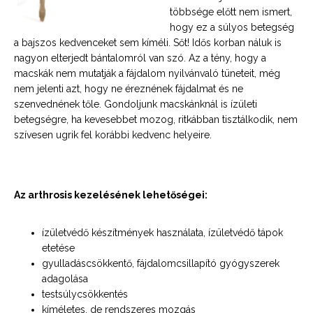
többsége előtt nem ismert,
hogy ez a súlyos betegség
a bajszos kedvenceket sem kíméli. Sőt! Idős korban náluk is
nagyon elterjedt bántalomról van szó. Az a tény, hogy a
macskák nem mutatják a fájdalom nyilvánvaló tüneteit, még
nem jelenti azt, hogy ne éreznének fájdalmat és ne
szenvednének tőle. Gondoljunk macskánknál is ízületi
betegségre, ha kevesebbet mozog, ritkábban tisztálkodik, nem
szívesen ugrik fel korábbi kedvenc helyeire.
Az arthrosis kezelésének lehetőségei:
ízületvédő készítmények használata, ízületvédő tápok
etetése
gyulladáscsökkentő, fájdalomcsillapító gyógyszerek
adagolása
testsúlycsökkentés
kíméletes, de rendszeres mozgás