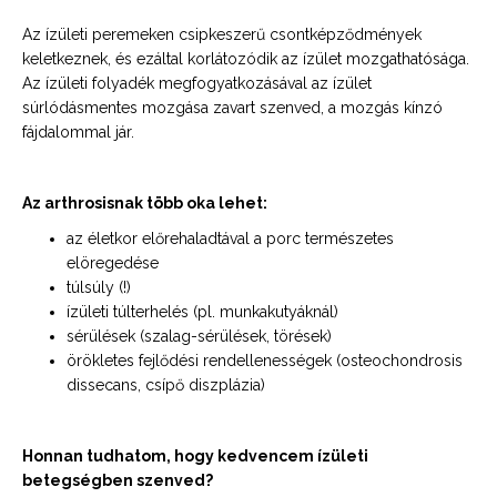
Az ízületi peremeken csipkeszerű csontképződmények
keletkeznek, és ezáltal korlátozódik az ízület mozgathatósága.
Az ízületi folyadék megfogyatkozásával az ízület
súrlódásmentes mozgása zavart szenved, a mozgás kínzó
fájdalommal jár.
Az arthrosisnak több oka lehet:
az életkor előrehaladtával a porc természetes
elöregedése
túlsúly (!)
ízületi túlterhelés (pl. munkakutyáknál)
sérülések (szalag-sérülések, törések)
örökletes fejlődési rendellenességek (osteochondrosis
dissecans, csípő diszplázia)
Honnan tudhatom, hogy kedvencem ízületi
betegségben szenved?