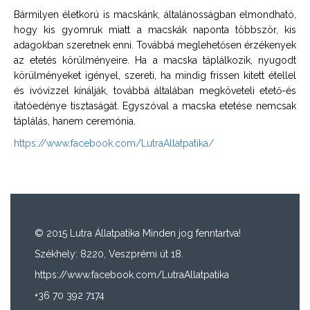
Bármilyen életkorú is macskánk, általánosságban elmondható,
hogy kis gyomruk miatt a macskák naponta többször, kis
adagokban szeretnek enni. Továbbá meglehetősen érzékenyek
az etetés körülményeire. Ha a macska táplálkozik, nyugodt
körülményeket igényel, szereti, ha mindig frissen kitett étellel
és ivóvízzel kínálják, továbbá általában megköveteli etető-és
itatóedénye tisztaságát. Egyszóval a macska etetése nemcsak
táplálás, hanem ceremónia.
https://www.facebook.com/LutraAllatpatika/
© 2015 Lutra Állatpatika Minden jog fenntartva!
Székhely: 8220, Veszprémi út 18.
https://www.facebook.com/LutraAllatpatika
+36 70 392 7174