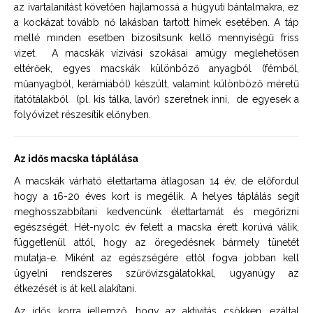
az ivartalanítást követően hajlamossá a húgyuti bántalmakra, ez
a kockázat tovább nő lakásban tartott hímek esetében. A táp
mellé minden esetben bizosítsunk kellő mennyiségű friss
vizet. A macskák vízivási szokásai amúgy meglehetősen
eltérőek, egyes macskák különböző anyagból (fémből,
műanyagból, kerámiából) készült, valamint különböző méretű
itatótálakból (pl. kis tálka, lavór) szeretnek inni, de egyesek a
folyóvizet részesítik előnyben.
Az idős macska táplálása
A macskák várható élettartama átlagosan 14 év, de előfordul
hogy a 16-20 éves kort is megélik. A helyes táplálás segít
meghosszabbítani kedvencünk élettartamát és megőrizni
egészségét. Hét-nyolc év felett a macska érett korúvá válik,
függetlenül attól, hogy az öregedésnek bármely tünetét
mutatja-e. Miként az egészségére ettől fogva jobban kell
ügyelni rendszeres szűrővizsgálatokkal, ugyanúgy az
étkezését is át kell alakítani.
Az idős korra jellemző, hogy az aktivitás csökken, ezáltal