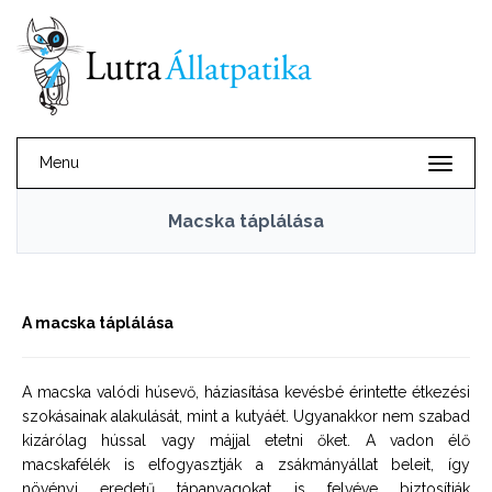
Menu
Macska táplálása
A macska táplálása
A macska valódi húsevő, háziasítása kevésbé érintette étkezési
szokásainak alakulását, mint a kutyáét. Ugyanakkor nem szabad
kizárólag hússal vagy májjal etetni őket. A vadon élő
macskafélék is elfogyasztják a zsákmányállat beleit, így
növényi eredetű tápanyagokat is felvéve biztosítják