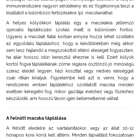
immunrendszere nagyon sérülékeny és ez fogékonnyá teszi a
kisállatot a különböző fertőzésekre (pl. macskanátha).
A helyes kölyökkori táplálás egy a macskákra jellemző
speciális táplálkozási szokás miatt is különösen fontos.
Ugyanis a macskát fiatal korban annyira hozzá lehet szoktatni
az egyoldalú tápláláshoz, hogy a későbbiekben még akkor
sem lesz hajlandó a megszokottól eltérő eleséget fogyasztani,
ha akár hosszú időn keresztül éheznie is kell. Ezért kölyök
kortól fogva táplálékának zöme rágásra ösztönző jó minőségű
száraz eledel legyen, házi koszttal vagy nedves eleséggel
csak ritkán kínáljuk. Figyelembe kell azt is venni, hogy a
rendszeres emberi táplálékhoz szoktatott macska minden
esetben kéregetni fog, mikor gazdája evéshez vagy főzéshez
készülődik, ami hosszú távon igen kellemetlenné válhat.
A felnőtt macska táplálása
A felnőtt eledelre az ivartalanításkor, vagy az állat 10-12
hónapos kora körül kell áttérni. Minden tápváltást fokozatosan