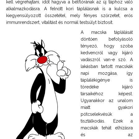
kell végrehajtani, időt hagyva a bélflórának az új táphoz való
alkalmazkodásra. A felnőtt kori táplálásnak is a kulcsa a
kiegyensúlyozott összetétel, mely fényes szőrzetet, erős
immunrendszert, vitalitást és normál testsúlyt biztosít.
A macska táplálását
döntően befolyásoló
tényező, hogy szoba
kedvencről vagy kijáró
vadászról van-e szó. A
lakásban tartott macskák
napi mozgása, így
táplálékigénye is
töredéke kijáró
társaikéhoz képest.
Ugyanakkor az unalom
miatt gyakori
pótcselekvésük a
tisztálkodás. Ezek a
macskák tehát elhízásra
és az