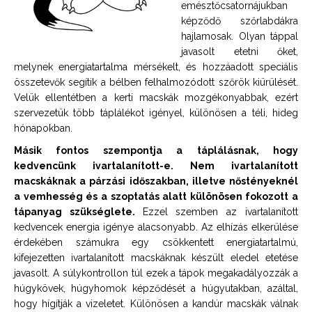
emésztőcsatornájukban
képződő szőrlabdákra
hajlamosak. Olyan táppal
javasolt etetni őket,
melynek energiatartalma mérsékelt, és hozzáadott speciális
összetevők segítik a bélben felhalmozódott szőrök kiürülését.
Velük ellentétben a kerti macskák mozgékonyabbak, ezért
szervezetük több táplálékot igényel, különösen a téli, hideg
hónapokban.
Másik fontos szempontja a táplálásnak, hogy
kedvencünk ivartalanított-e. Nem ivartalanított
macskáknak a párzási időszakban, illetve nőstényeknél
a vemhesség és a szoptatás alatt különösen fokozott a
tápanyag szükséglete.
Ezzel szemben az ivartalanított
kedvencek energia igénye alacsonyabb. Az elhízás elkerülése
érdekében számukra egy csökkentett energiatartalmú,
kifejezetten ivartalanított macskáknak készült eledel etetése
javasolt. A súlykontrollon túl ezek a tápok megakadályozzák a
húgykövek, húgyhomok képződését a húgyutakban, azáltal,
hogy hígítják a vizeletet. Különösen a kandúr macskák válnak