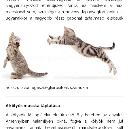
kiegyensúlyozott étrendjüket. Nincs ez másként a házi
macskánál sem, szüksége van növényi tápanyagforrásokra is,
ugyanakkor a nagyobb részt
gabonát tartalmazó eledelek
hosszú távon egészségkárosítóak számukra.
A kölyök macska táplálása
A kölykök fő tápláléka életük első 6-7 hetében az anyatej.
Amennyiben valamilyen oknál fogva a kölyök nem jut
anyatejhez, annak helyettesítéséről macskatejpótlóval kell