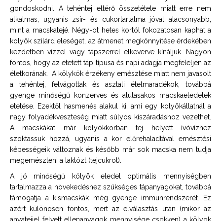
gondoskodni. A tehéntej eltérő összetétele miatt erre nem
alkalmas, ugyanis zsír- és cukortartalma jóval alacsonyabb,
mint a macskatejé. Négy-öt hetes kortól fokozatosan kaphat a
kölyök szilárd eleséget, az átmenet megkönnyítése érdekében
kezdetben vízzel vagy tápszerrel elkeverve kínáljuk. Nagyon
fontos, hogy az etetett táp típusa és napi adagja megfeleljen az
életkorának. A kölykök érzékeny emésztése miatt nem javasolt
a tehéntej, felvágottak és asztali ételmaradékok, továbbá
gyenge minőségű konzerves és alutasakos macskaeledelek
etetése. Ezektől hasmenés alakul ki, ami egy kölyökállatnál a
nagy folyadékveszteség miatt súlyos kiszáradáshoz vezethet.
A macskákat már kölyökkorban tej helyett ívóvízhez
szoktassuk hozzá, ugyanis a kor előrehaladtával emésztési
képességeik változnak és később már sok macska nem tudja
megemészteni a laktózt (tejcukrot).
A jó minőségű kölyök eledel optimális mennyiségben
tartalmazza a növekedéshez szükséges tápanyagokat, továbbá
támogatja a kismacskák még gyenge immunrendszerét. Ez
azért különösen fontos, mert az elválasztás után (mikor az
anyatejjel felvett ellenanyagok mennyisége csökken) a kölyök