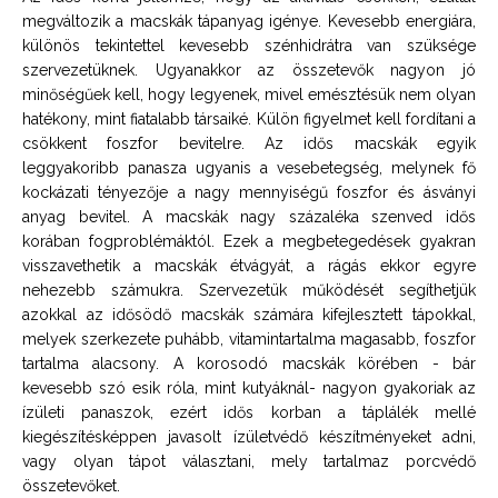
megváltozik a macskák tápanyag igénye. Kevesebb energiára,
különös tekintettel kevesebb szénhidrátra van szüksége
szervezetüknek. Ugyanakkor az összetevők nagyon jó
minőségűek kell, hogy legyenek, mivel emésztésük nem olyan
hatékony, mint fiatalabb társaiké. Külön figyelmet kell fordítani a
csökkent foszfor bevitelre. Az idős macskák egyik
leggyakoribb panasza ugyanis a vesebetegség, melynek fő
kockázati tényezője a nagy mennyiségű foszfor és ásványi
anyag bevitel. A macskák nagy százaléka szenved idős
korában fogproblémáktól. Ezek a megbetegedések gyakran
visszavethetik a macskák étvágyát, a rágás ekkor egyre
nehezebb számukra. Szervezetük működését segíthetjük
azokkal az idősödő macskák számára kifejlesztett tápokkal,
melyek szerkezete puhább, vitamintartalma magasabb, foszfor
tartalma alacsony. A korosodó macskák körében - bár
kevesebb szó esik róla, mint kutyáknál- nagyon gyakoriak az
ízületi panaszok, ezért idős korban a táplálék mellé
kiegészítésképpen javasolt ízületvédő készítményeket adni,
vagy olyan tápot választani, mely tartalmaz porcvédő
összetevőket.