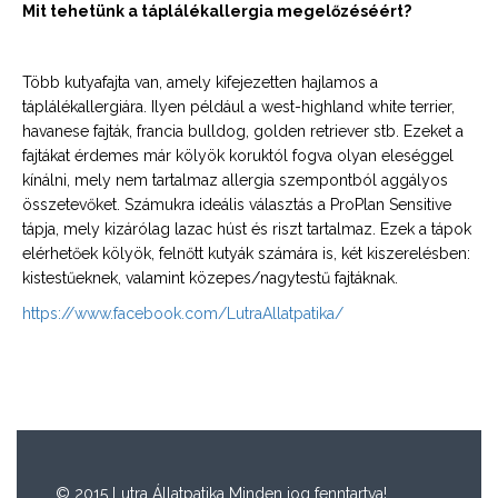
Mit tehetünk a táplálékallergia megelőzéséért?
Több kutyafajta van, amely kifejezetten hajlamos a
táplálékallergiára. Ilyen például a west-highland white terrier,
havanese fajták, francia bulldog, golden retriever stb. Ezeket a
fajtákat érdemes már kölyök koruktól fogva olyan eleséggel
kínálni, mely nem tartalmaz allergia szempontból aggályos
összetevőket. Számukra ideális választás a ProPlan Sensitive
tápja, mely kizárólag lazac húst és riszt tartalmaz. Ezek a tápok
elérhetőek kölyök, felnőtt kutyák számára is, két kiszerelésben:
kistestűeknek, valamint közepes/nagytestű fajtáknak.
https://www.facebook.com/LutraAllatpatika/
© 2015 Lutra Állatpatika Minden jog fenntartva!