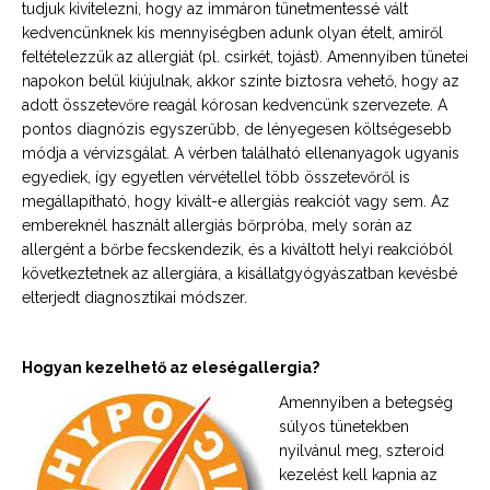
tudjuk kivitelezni, hogy az immáron tünetmentessé vált
kedvencünknek kis mennyiségben adunk olyan ételt, amiről
feltételezzük az allergiát (pl. csirkét, tojást). Amennyiben tünetei
napokon belül kiújulnak, akkor szinte biztosra vehető, hogy az
adott összetevőre reagál kórosan kedvencünk szervezete. A
pontos diagnózis egyszerűbb, de lényegesen költségesebb
módja a vérvizsgálat. A vérben található ellenanyagok ugyanis
egyediek, így egyetlen vérvétellel több összetevőről is
megállapítható, hogy kivált-e allergiás reakciót vagy sem. Az
embereknél használt allergiás bőrpróba, mely során az
allergént a bőrbe fecskendezik, és a kiváltott helyi reakcióból
következtetnek az allergiára, a kisállatgyógyászatban kevésbé
elterjedt diagnosztikai módszer.
Hogyan kezelhető az eleségallergia?
Amennyiben a betegség
súlyos tünetekben
nyilvánul meg, szteroid
kezelést kell kapnia az