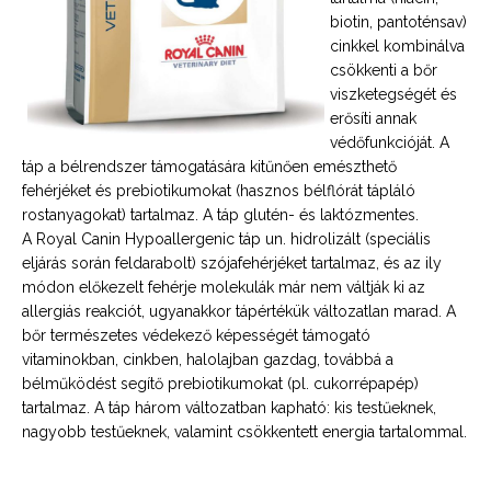
biotin, pantoténsav)
cinkkel kombinálva
csökkenti a bőr
viszketegségét és
erősíti annak
védőfunkcióját. A
táp a bélrendszer támogatására kitűnően emészthető
fehérjéket és prebiotikumokat (hasznos bélflórát tápláló
rostanyagokat) tartalmaz. A táp glutén- és laktózmentes.
A Royal Canin Hypoallergenic táp un. hidrolizált (speciális
eljárás során feldarabolt) szójafehérjéket tartalmaz, és az ily
módon előkezelt fehérje molekulák már nem váltják ki az
allergiás reakciót, ugyanakkor tápértékük változatlan marad. A
bőr természetes védekező képességét támogató
vitaminokban, cinkben, halolajban gazdag, továbbá a
bélműködést segítő prebiotikumokat (pl. cukorrépapép)
tartalmaz. A táp három változatban kapható: kis testűeknek,
nagyobb testűeknek, valamint csökkentett energia tartalommal.