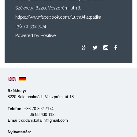
Székhely: 8220, Veszprémi út 18.
https://www.facebook.com/LutraAllatpatika
+36 70 392 7174
Powered by
Positive
Székhely:
8220 Balatonalmádi, Veszprémi út 18.
Telefon:
+36 70 392 7174
06 88 430 112
Email:
dr.dani.katalin@gmail.com
Nyitvatartás: