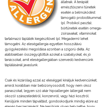
állatnak. A terápiát
emésztőszervi tünetek
esetén a bélműködést
támogató probiotikummal
(pl. Probikol paszta),
bőrtünetek esetén omega-
zsírsavakat, vitaminokat
tartalmazó táplálék kiegészítővel (pl. Megaderm) lehet
támogatni. Az eleségallergia egyetlen hosszútávú
gyógykezelési megoldása azonban a szigorú diéta. Az
alábbiakban összegyűjtöttük azokat a szabályokat, és jó
tanácsokat, amit eleségallergiában szenvedő kedvencünk
táplálásánál javaslunk.
Csak és kizárólag azzal az eleséggel kínáljuk kedvencünket,
amiről korábban már bebizonyosodott, hogy nem okoz
panaszokat, legyen szó akár hipoallergén (allergiát nem
okozó) szárazeledelről, konzervről, vagy házi kosztról.
Kerüljünk minden tápváltást, gondoskodjunk mindig előre az
eleség beszerzéséről. Ne kerüljünk olyan helyzetbe, hogy