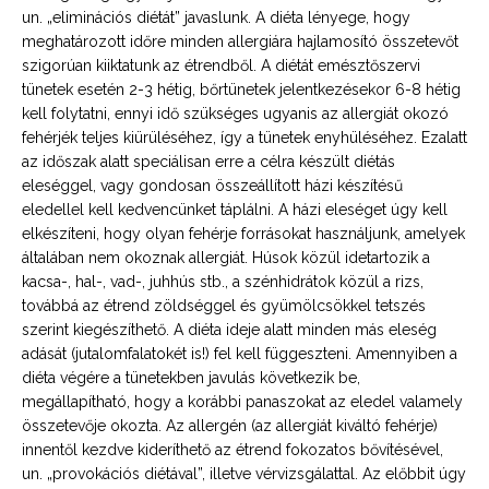
un. „eliminációs diétát” javaslunk. A diéta lényege, hogy
meghatározott időre minden allergiára hajlamosító összetevőt
szigorúan kiiktatunk az étrendből. A diétát emésztőszervi
tünetek esetén 2-3 hétig, bőrtünetek jelentkezésekor 6-8 hétig
kell folytatni, ennyi idő szükséges ugyanis az allergiát okozó
fehérjék teljes kiürüléséhez, így a tünetek enyhüléséhez. Ezalatt
az időszak alatt speciálisan erre a célra készült diétás
eleséggel, vagy gondosan összeállított házi készítésű
eledellel kell kedvencünket táplálni. A házi eleséget úgy kell
elkészíteni, hogy olyan fehérje forrásokat használjunk, amelyek
általában nem okoznak allergiát. Húsok közül idetartozik a
kacsa-, hal-, vad-, juhhús stb., a szénhidrátok közül a rizs,
továbbá az étrend zöldséggel és gyümölcsökkel tetszés
szerint kiegészíthető. A diéta ideje alatt minden más eleség
adását (jutalomfalatokét is!) fel kell függeszteni. Amennyiben a
diéta végére a tünetekben javulás következik be,
megállapítható, hogy a korábbi panaszokat az eledel valamely
összetevője okozta. Az allergén (az allergiát kiváltó fehérje)
innentől kezdve kideríthető az étrend fokozatos bővítésével,
un. „provokációs diétával”, illetve vérvizsgálattal. Az előbbit úgy