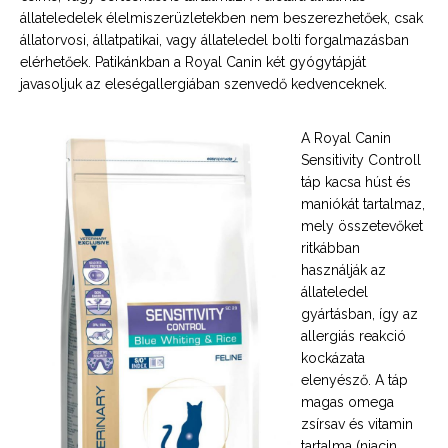
állateledelek élelmiszerüzletekben nem beszerezhetőek, csak
állatorvosi, állatpatikai, vagy állateledel bolti forgalmazásban
elérhetőek. Patikánkban a Royal Canin két gyógytápját
javasoljuk az eleségallergiában szenvedő kedvenceknek.
A Royal Canin
Sensitivity Controll
táp kacsa húst és
maniókát tartalmaz,
mely összetevőket
ritkábban
használják az
állateledel
gyártásban, így az
allergiás reakció
kockázata
elenyésző. A táp
magas omega
zsírsav és vitamin
tartalma (niacin,