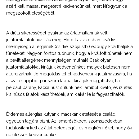
azért kell mással megetetni kedvencünket, mert kifogytunk a
megszokott eleségéből.
A diéta sikerességét gyakran az ártalmatlannak vélt
jutalomfalatok hiúsítják meg. Holott az azokban lévő kis
mennyiségű allergének (csirke, szója stb.) éppúgy kiválthatják a
tüneteket. Nagyon fontos tudnunk, hogy a kiváltott tünetek nem
a bevitt allergének mennyiségén múlnak! Csak olyan
jutalomfalatokkal kínáljuk kedvencünket, melyek biztosan nem
allergizálnak. Jó megoldás lehet kedvencünk jutalmazására, ha
a száraztápjából pár szem táppal kínáljuk meg, illetve, ha
például bárány, kacsa húst sütünk neki, amiből kiváló, és ízletes
kis húsos falatok készíthetőek, amik akár le is fagyaszthatók.
Érdemes allergiás kutyánk, macskánk etetését a család
egyetlen tagjára bízni. Az ismerősökben, szomszédokban
tudatosítani kell az állat betegségét, és megkérni őket, hogy ők
ne etessék kedvencünket.