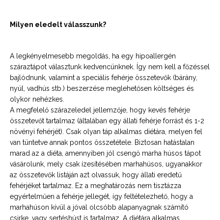
Milyen eledelt válasszunk?
A legkényelmesebb megoldás, ha egy hipoallergén
száraztápot választunk kedvencünknek. Így nem kell a főzéssel
bajlódnunk, valamint a speciális fehérje összetevők (bárány,
nyúl, vadhús stb.) beszerzése meglehetősen költséges és
olykor nehézkes.
A megfelelő szárazeledel jellemzője, hogy kevés fehérje
összetevőt tartalmaz (általában egy állati fehérje forrást és 1-2
növényi fehérjét). Csak olyan táp alkalmas diétára, melyen fel
van tüntetve annak pontos összetétele. Biztosan hatástalan
marad az a diéta, amennyiben jól csengő marha húsos tápot
vásárolunk, mely csak ízesítésében marhahúsos, ugyanakkor
az összetevők listáján azt olvassuk, hogy állati eredetű
fehérjéket tartalmaz. Ez a meghatározás nem tisztázza
egyértelműen a fehérje jellegét, így feltételezhető, hogy a
marhahúson kívül a jóval olcsóbb alapanyagnak számító
csirke, vagy sertéshúst is tartalmaz. A diétára alkalmas