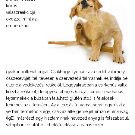
kóros
válaszreakciója
okozza, mint az
embereknél
gyakoripollenallergiát. Csakhogy ilyenkor az eledel valamely
összetevőjét ítéli tévesen a szervezet ártalmasnak, és indítja be
ellene a védekezési reakciót. Leggyakrabban a csirkehús váltja
ki ezt a reakciót, de egyéb fehérjék (szója, sertés,- marhahús,
tejtermékek, a búzában található glutén stb.) is felelősek
lehetnek az allergiáért. Az allergiás folyamat során egyrészt a
vérben termelődik egy, csak az allergénre jellemző ellenanyag
(IgE), másrészt egy hisztaminnak nevezett anyag is felszabadul,
valójában ez utóbbi tehető felelőssé a panaszokért.