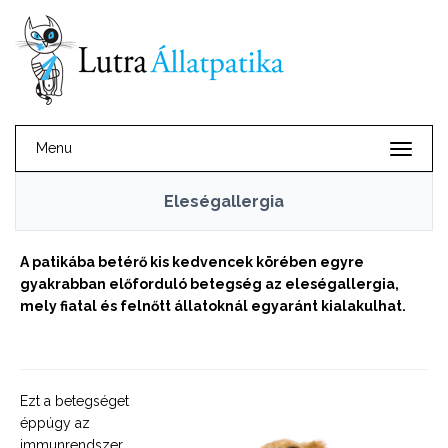
Menu
Eleségallergia
A patikába betérő kis kedvencek körében egyre
gyakrabban előforduló betegség az eleségallergia,
mely fiatal és felnőtt állatoknál egyaránt kialakulhat.
Ezt a betegséget
éppúgy az
immunrendszer