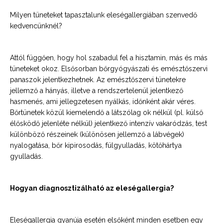
Milyen tüneteket tapasztalunk eleségallergiában szenvedő
kedvencünknél?
Attól függően, hogy hol szabadul fel a hisztamin, más és más
tüneteket okoz. Elsősorban bőrgyógyászati és emésztőszervi
panaszok jelentkezhetnek. Az emésztőszervi tünetekre
jellemző a hányás, illetve a rendszertelenül jelentkező
hasmenés, ami jellegzetesen nyálkás, időnként akár véres.
Bőrtünetek közül kiemelendő a látszólag ok nélkül (pl. külső
élősködő jelenléte nélkül) jelentkező intenzív vakaródzás, test
különböző részeinek (különösen jellemző a lábvégek)
nyalogatása, bőr kipirosodás, fülgyulladás, kötőhártya
gyulladás.
Hogyan diagnosztizálható az eleségallergia?
Eleségallergia gyanúja esetén elsőként minden esetben egy