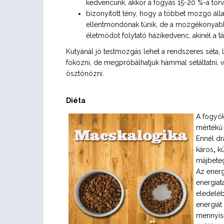
kedvencünk, akkor a fogyás 15-20 %-a tör
bizonyított tény, hogy a többet mozgó állat
ellentmondónak tűnik, de a mozgékonyab
életmódot folytató házikedvenc, akinél a tá
Kutyánál jó testmozgás lehet a rendszeres séta, la
fokozni, de megpróbálhatjuk hámmal sétáltatni, 
ösztönözni.
Diéta
A fogyók
mértékű 
Ennél dr
káros
,
kü
májbeteg
Az energ
energiat
eledeléb
energiát
mennyisé