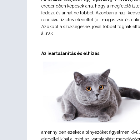
eredendően képesek arra, hogy a megfelelő ízle
fedezi, és annál ne többet. Azonban a házi kedv
rendkívül ízletes eledellel (pl. magas zsír és cuko
Azokból a szükségesnél jóval többet fognak elfog
állnak.
Az ivartalanítás és elhízás
amennyiben ezeket a tényezőket figyelmen kívül
eledellel kínálja, mint az ivartalanítást megelőzőe