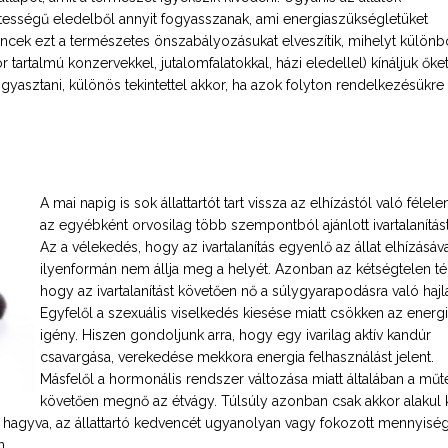
tességű eledelből annyit fogyasszanak, ami energiaszükségletüket
encek ezt a természetes önszabályozásukat elveszítik, mihelyt külön
r tartalmú konzervekkel, jutalomfalatokkal, házi eledellel) kínáljuk őket
yasztani, különös tekintettel akkor, ha azok folyton rendelkezésükre
A mai napig is sok állattartót tart vissza az elhízástól való félel
az egyébként orvosilag több szempontból ajánlott ivartalanítást
Az a vélekedés, hogy az ivartalanítás egyenlő az állat elhízásáva
ilyenformán nem állja meg a helyét. Azonban az kétségtelen té
hogy az ivartalanítást követően nő a súlygyarapodásra való haj
Egyfelől a szexuális viselkedés kiesése miatt csökken az energ
igény. Hiszen gondoljunk arra, hogy egy ivarilag aktív kandúr
csavargása, verekedése mekkora energia felhasználást jelent.
Másfelől a hormonális rendszer változása miatt általában a műt
követően megnő az étvágy. Túlsúly azonban csak akkor alakul k
 hagyva, az állattartó kedvencét ugyanolyan vagy fokozott mennyisé
n.