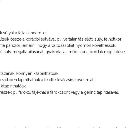
 súlyát a fajtastandard-el.
uk össze a korábbi súlyával pl. ivartalanítás előtti súly, felnőttkor
ente párszor lemérni, hogy a változásokat nyomon követhessük.
úlsúly megállapításánál, gyakorlatias módszer a bordák megítélése:
átszanak, könnyen kitapinthatóak.
ezebben tapinthatóak a felette lévő zsírszövet miatt.
kitapinthatóak.
zek pl. faroktő tájéknál a farokcsont vagy a gerinc tapintásával.