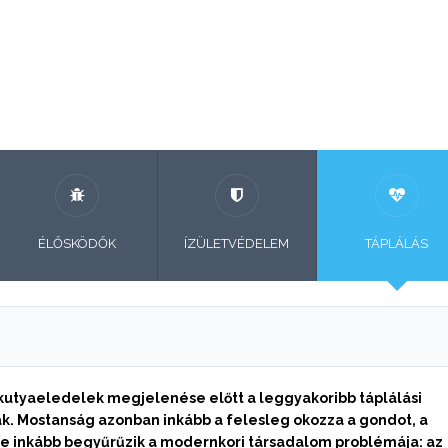
ÉLŐSKÖDŐK
ÍZÜLETVÉDELEM
TÁPLÁLÁS
 kutyaeledelek megjelenése előtt a leggyakoribb táplálási
k. Mostanság azonban inkább a felesleg okozza a gondot, a
yre inkább begyűrűzik a modernkori társadalom problémája: az