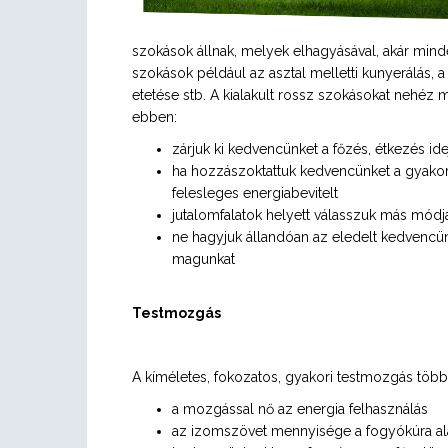
szokások állnak, melyek elhagyásával, akár minde
szokások például az asztal melletti kunyerálás, 
etetése stb. A kialakult rossz szokásokat nehéz 
ebben:
zárjuk ki kedvencünket a főzés, étkezés id
ha hozzászoktattuk kedvencünket a gyakori j
felesleges energiabevitelt
jutalomfalatok helyett válasszuk más módjá
ne hagyjuk állandóan az eledelt kedvencünk
magunkat
Testmozgás
A kíméletes, fokozatos, gyakori testmozgás több o
a mozgással nő az energia felhasználás
az izomszövet mennyisége a fogyókúra ala