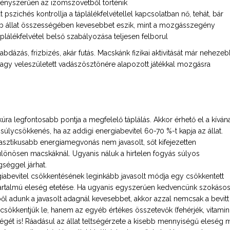
vényszerűen az izomszövetből történik
 pszichés kontrollja a táplálékfelvétellel kapcsolatban nő, tehát, bár
b állat összességében kevesebbet eszik, mint a mozgásszegény
plálékfelvétel belső szabályozása teljesen felborul
bdázás, frizbizés, akár futás. Macskánk fizikai aktivitását már neheze
vagy veleszületett vadászösztönére alapozott játékkal mozgásra
úra legfontosabb pontja a megfelelő táplálás. Akkor érhető el a kíván
súlycsökkenés, ha az addigi energiabevitel 60-70 %-t kapja az állat.
asztikusabb energiamegvonás nem javasolt, sőt kifejezetten
lönösen macskáknál. Ugyanis náluk a hirtelen fogyás súlyos
séggel járhat.
iabevitel csökkentésének leginkább javasolt módja egy csökkentett
artalmú eleség etetése. Ha ugyanis egyszerűen kedvencünk szokáso
ől adunk a javasolt adagnál kevesebbet, akkor azzal nemcsak a bevitt
 csökkentjük le, hanem az egyéb értékes összetevők (fehérjék, vitamin
gét is! Ráadásul az állat teltségérzete a kisebb mennyiségű eleség m