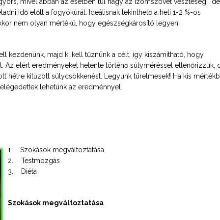
 gyors, mivel abban az esetben túl nagy az izomszövet veszteség, de
ladni idő előtt a fogyókúrát. Ideálisnak tekinthető a heti 1-2 %-os
akkor nem olyan mértékű, hogy egészségkárosító legyen.
ll kezdenünk, majd ki kell tűznünk a célt, így kiszámítható, hogy
l. Az elért eredményeket hetente történő súlyméréssel ellenőrizzük, 
ott hétre kitűzött súlycsökkenést. Legyünk türelmesek
!
Ha kis mérték
r elégedettek lehetünk az eredménnyel.
1. Szokások megváltoztatása
2. Testmozgás
3. Diéta
Szokások megváltoztatása