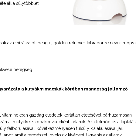
te áll a súlytöbblet
sak az elhízásra pl. beagle, golden retriever, labrador retriever, mopsz
lékvese betegség
magyarázata a kutyákm macskák körében manapság jellemző
ű, vitaminokban gazdag eledelek korlátlan etetésével párhuzamosan
záma, melyeket szobakedvencként tartanak. Az életmód és a táplálás
 felborulásával, következményesen túlsúly kialakulásával jár.
lapot, amit a természet igyekszik kivédeni. Ugyanis az állatok