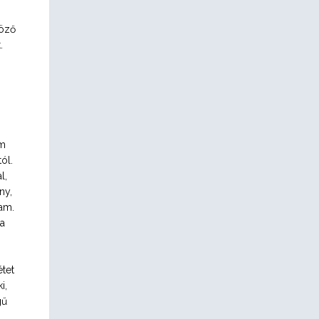
böző
.
em
ól.
l,
ny,
lam.
ia
étet
i,
gű