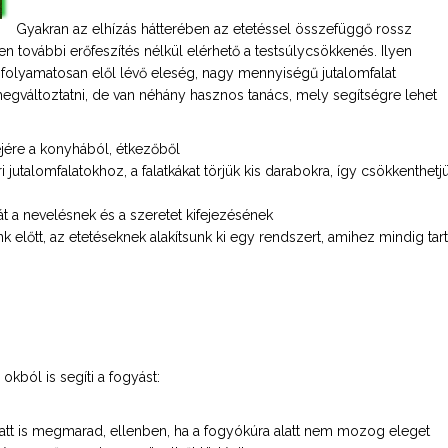
Gyakran az elhízás hátterében az etetéssel összefüggő rossz
n további erőfeszítés nélkül elérhető a testsúlycsökkenés. Ilyen
a folyamatosan elől lévő eleség, nagy mennyiségű jutalomfalat
megváltoztatni, de van néhány hasznos tanács, mely segítségre lehet
ejére a konyhából, étkezőből
utalomfalatokhoz, a falatkákat törjük kis darabokra, így csökkenthetj
t a nevelésnek és a szeretet kifejezésének
 előtt, az etetéseknek alakítsunk ki egy rendszert, amihez mindig tar
kból is segíti a fogyást:
tt is megmarad, ellenben, ha a fogyókúra alatt nem mozog eleget