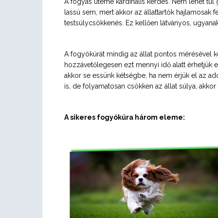
A fogyás üteme kardinális kérdés. Nem lehet túl
lassú sem, mert akkor az állattartók hajlamosak fe
testsúlycsökkenés. Ez kellően látványos, ugyan
A fogyókúrát mindig az állat pontos mérésével ke
hozzávetőlegesen ezt mennyi idő alatt érhetjük e
akkor se essünk kétségbe, ha nem érjük el az ad
is, de folyamatosan csökken az állat súlya, akko
A sikeres fogyókúra három eleme: