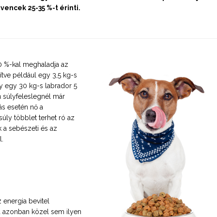
vencek 25-35 %-t érinti.
20 %-kal meghaladja az
ítve például egy 3,5 kg-s
gy egy 30 kg-s labrador 5
ű súlyfeleslegnél már
ás esetén nő a
ly többlet terhet ró az
k a sebészeti és az
l.
energia bevitel
a azonban közel sem ilyen