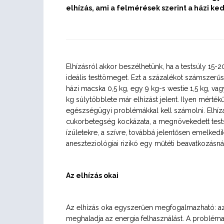
elhízás, ami a felmérések szerint a házi ked
Elhízásról akkor beszélhetünk, ha a testsúly 15-
ideális testtömeget. Ezt a százalékot számszerűs
házi macska 0,5 kg, egy 9 kg-s westie 1,5 kg, va
kg súlytöbblete már elhízást jelent. Ilyen mérték
egészségügyi problémákkal kell számolni. Elhíz
cukorbetegség kockázata, a megnövekedett testsú
ízületekre, a szívre, továbbá jelentősen emelkedi
aneszteziológiai rizikó egy műtéti beavatkozásná
Az elhízás okai
Az elhízás oka egyszerűen megfogalmazható: az 
meghaladja az energia felhasználást. A problém