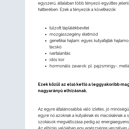
egyszerű, általában több tényező együttes jelenlé
hátterében. Ezek a tényezők a következők:
túlzott táplálékbevitel
mozgásszegény életmód
genetikai hajlam: egyes kutyafajták hajlamo
tacskó
ivartalanítás
idős kor
hormonális zavarok: pl. pajzsmirigy-, mel
Ezek közül az első kettő a leggyakoribb 
nagyarányú elhízásnak.
Az egyre általánosabbá váló ízletes, jó minőség
egyre nő azoknak a kutyáknak és macskáknak a s
szokások megváltozása pedig az energiaegyensúly
Az elhízás valójában egy egészségre veszélyes ál