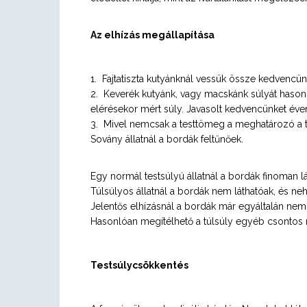
Az elhízás megállapítása
1. Fajtatiszta kutyánknál vessük össze kedvencünk
2. Keverék kutyánk, vagy macskánk súlyát hasonlíts
elérésekor mért súly. Javasolt kedvencünket év
3. Mivel nemcsak a testtömeg a meghatározó a t
Sovány állatnál a bordák feltűnőek.
Egy normál testsúlyú állatnál a bordák finoman l
Túlsúlyos állatnál a bordák nem láthatóak, és neh
Jelentős elhízásnál a bordák már egyáltalán nem 
Hasonlóan megítélhető a túlsúly egyéb csontos rés
Testsúlycsökkentés