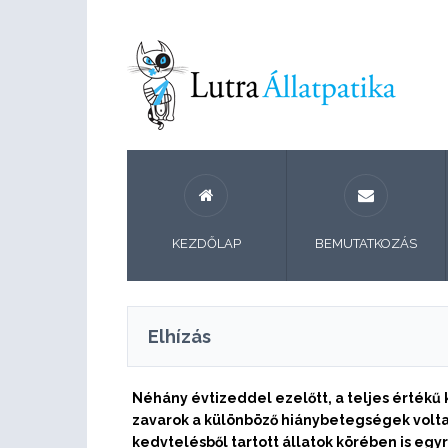
KEZDŐLAP
BEMUTATKOZÁS
Elhízás
Néhány évtizeddel ezelőtt, a teljes értékű
zavarok a különböző hiánybetegségek volta
kedvtelésből tartott állatok körében is eg